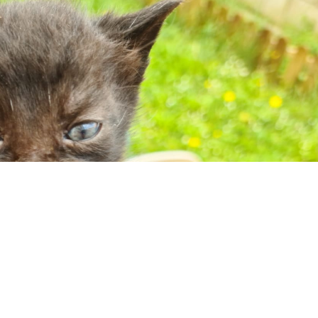
Martha.
❯