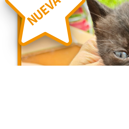
NUEVA
❮