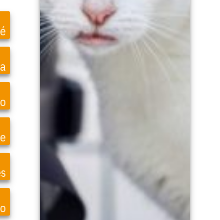
é
ea
o
te
es
o