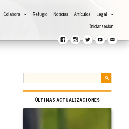
Colabora
Refugio
Noticias
Artículos
Legal
Iniciar sesión
Facebook
Instagram
Twitter
Youtube
Corre
electr
Buscar
por:
BUSCAR
ÚLTIMAS ACTUALIZACIONES