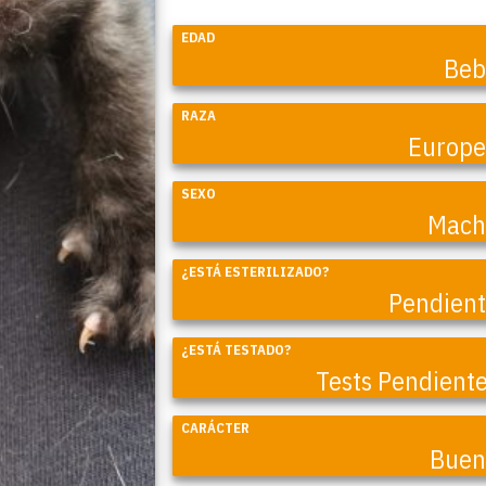
EDAD
Beb
RAZA
Europ
SEXO
Mach
¿ESTÁ ESTERILIZADO?
Coral
Pendien
¿ESTÁ TESTADO?
Tests Pendient
CARÁCTER
Buen