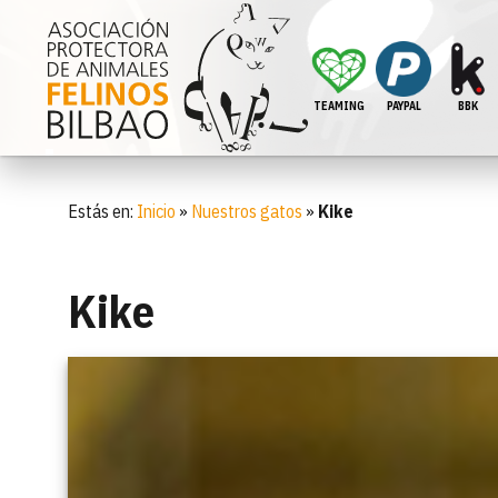
TEAMING
PAYPAL
BBK
Estás en:
Inicio
»
Nuestros gatos
»
Kike
Kike