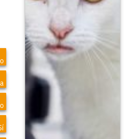
ro
ea
o
Sí