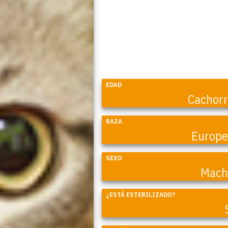
EDAD
Cachor
RAZA
Europ
SEXO
Mach
Coral
¿ESTÁ ESTERILIZADO?