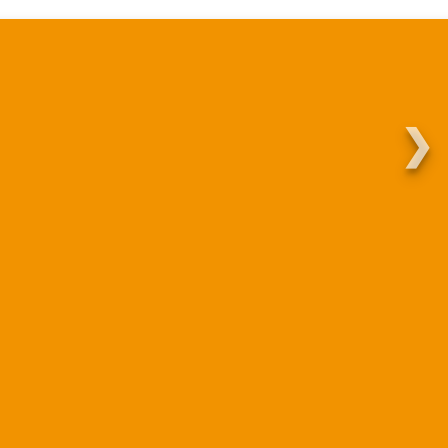
❯
Martha.