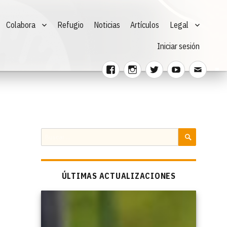
Colabora
Refugio
Noticias
Artículos
Legal
Iniciar sesión
Facebook
Instagram
Twitter
Youtube
Corre
electr
Buscar
por:
BUSCAR
ÚLTIMAS ACTUALIZACIONES