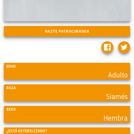
EDAD
Adulto
RAZA
Siamés
SEXO
Hembra
¿ESTÁ ESTERILIZADO?