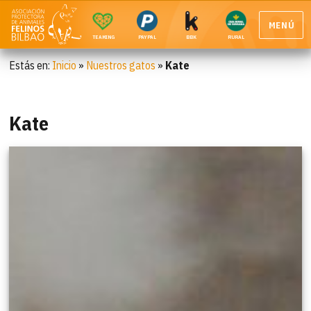
MENÚ
TEAMING
PAYPAL
BBK
RURAL
Estás en:
Inicio
»
Nuestros gatos
»
Kate
Kate