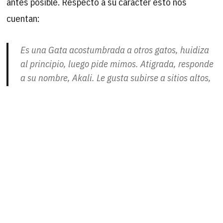
antes posible. Respecto a su carácter esto nos
cuentan:
Es una Gata acostumbrada a otros gatos, huidiza
al principio, luego pide mimos. Atigrada, responde
a su nombre, Akali. Le gusta subirse a sitios altos,
juega con otros gatos, y cuando las conoce y tiene
confianza también con las personas.
¡¡¡AYUDA PARA KAREN!!
B
Buscar
por: