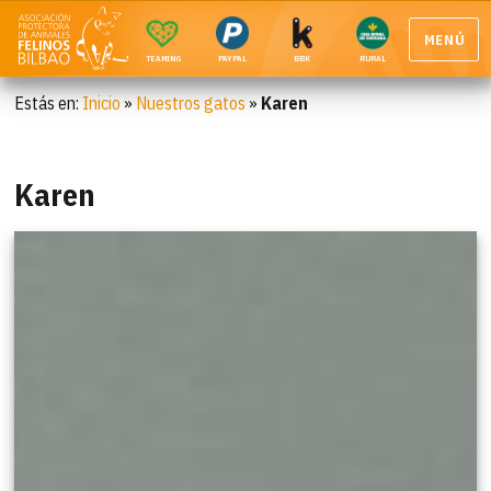
MENÚ
TEAMING
PAYPAL
BBK
RURAL
Estás en:
Inicio
»
Nuestros gatos
»
Karen
Karen