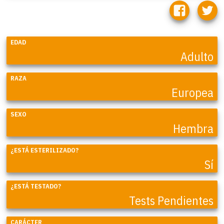
EDAD
Adulto
RAZA
Europea
SEXO
Hembra
¿ESTÁ ESTERILIZADO?
Sí
¿ESTÁ TESTADO?
Tests Pendientes
CARÁCTER