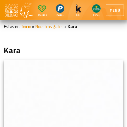
MENÚ
TEAMING
PAYPAL
BBK
RURAL
Estás en:
Inicio
»
Nuestros gatos
»
Kara
Kara