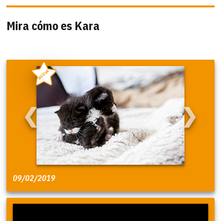
Mira cómo es Kara
NUEVA
❮
❯
09/02/2019