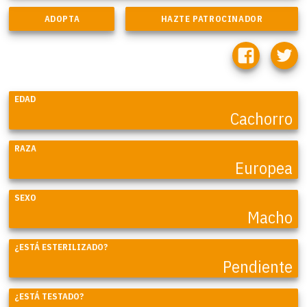
EDAD
Cachorro
RAZA
Europea
SEXO
Macho
¿ESTÁ ESTERILIZADO?
Pendiente
¿ESTÁ TESTADO?