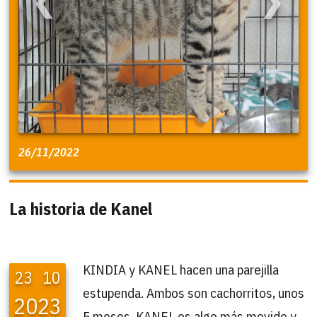
❮
❯
26/11/2022
La historia de Kanel
KINDIA y KANEL hacen una parejilla
23
10
estupenda. Ambos son cachorritos, unos
2023
5 meses. KANEL es algo más movido y