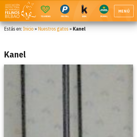
MENÚ
TEAMING
PAYPAL
BBK
RURAL
Estás en:
Inicio
»
Nuestros gatos
»
Kanel
Kanel