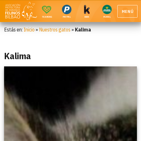
MENÚ
TEAMING
PAYPAL
BBK
RURAL
Estás en:
Inicio
»
Nuestros gatos
»
Kalima
Kalima