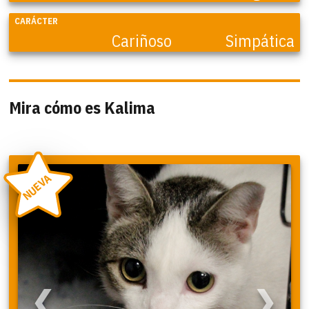
CARÁCTER
Cariñoso
Simpática
Mira cómo es Kalima
NUEVA
❮
❯