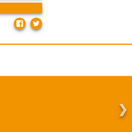
❯
Martha.