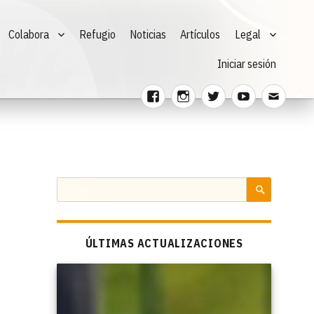
Colabora
Refugio
Noticias
Artículos
Legal
Iniciar sesión
Facebook
Instagram
Twitter
Youtube
Corre
electr
Buscar
por:
BUSCAR
ÚLTIMAS ACTUALIZACIONES