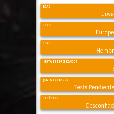
EDAD
Jov
RAZA
Europ
SEXO
Hembr
¿ESTÁ ESTERILIZADO?
Coral
¿ESTÁ TESTADO?
Tests Pendient
CARÁCTER
Desconfia