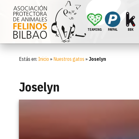
TEAMING
PAYPAL
BBK
Estás en:
Inicio
»
Nuestros gatos
»
Joselyn
Joselyn