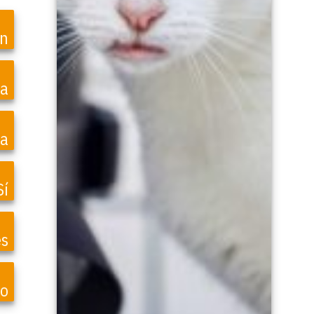
en
ea
a
Sí
es
do