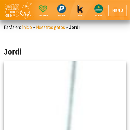
MENÚ
TEAMING
PAYPAL
BBK
RURAL
Estás en:
Inicio
»
Nuestros gatos
»
Jordi
Jordi