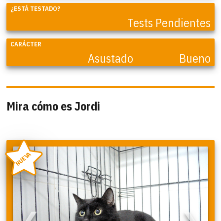
¿ESTÁ TESTADO?
Tests Pendientes
CARÁCTER
Asustado
Bueno
Mira cómo es Jordi
NUEVA
❮
❯