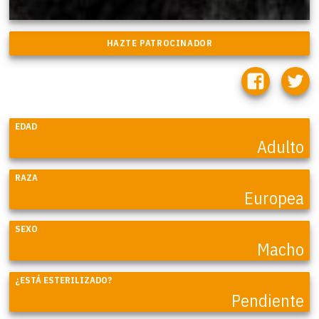
EDAD
Adulto
RAZA
Europea
SEXO
Macho
¿ESTÁ ESTERILIZADO?
Pendiente