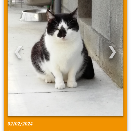
❮
❯
02/02/2024