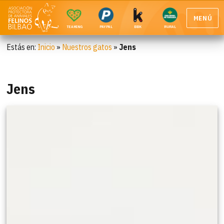
MENÚ
TEAMING
PAYPAL
BBK
RURAL
Estás en:
Inicio
»
Nuestros gatos
»
Jens
Jens