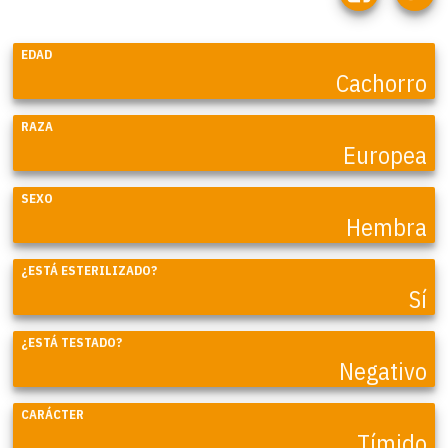
EDAD
Cachorro
RAZA
Europea
SEXO
Hembra
¿ESTÁ ESTERILIZADO?
Sí
¿ESTÁ TESTADO?
Negativo
CARÁCTER
Tímido