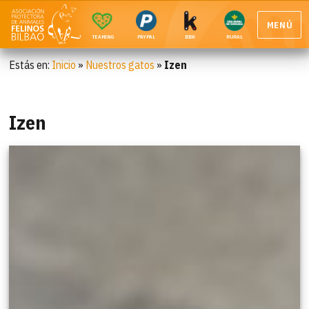
MENÚ
TEAMING
PAYPAL
BBK
RURAL
Estás en:
Inicio
»
Nuestros gatos
»
Izen
Izen