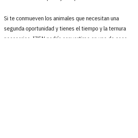
Si te conmueven los animales que necesitan una
segunda oportunidad y tienes el tiempo y la ternura
necesarios, IZEN podría convertirse en uno de esos
vínculos especiales que marcan la vida. Nacida el
01/05/2023. En el centro desde 2023.
B
Buscar
por:
ÚLTIMAS ACTUALIZACIONES