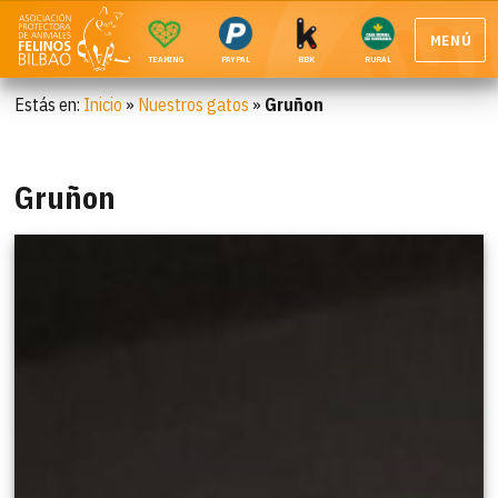
MENÚ
TEAMING
PAYPAL
BBK
RURAL
Estás en:
Inicio
»
Nuestros gatos
»
Gruñon
Gruñon