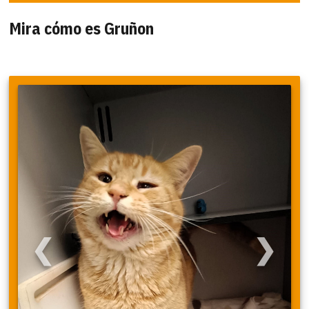
Mira cómo es Gruñon
❮
❯