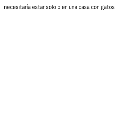
necesitaría estar solo o en una casa con gatos
positivos.
B
Buscar
por:
ÚLTIMAS ACTUALIZACIONES