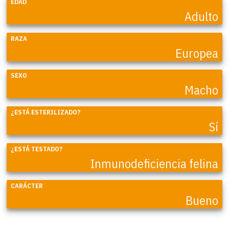
EDAD
Adulto
RAZA
Europea
SEXO
Macho
¿ESTÁ ESTERILIZADO?
Sí
¿ESTÁ TESTADO?
Inmunodeficiencia felina
CARÁCTER
Bueno