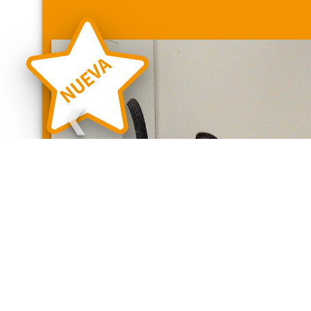
NUEVA
❮