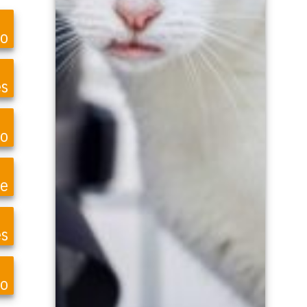
to
és
o
te
es
zo