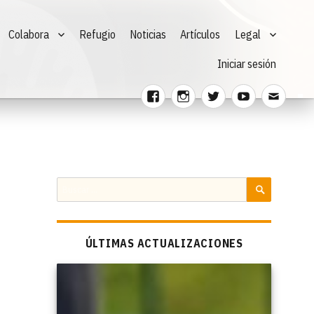
Colabora
Refugio
Noticias
Artículos
Legal
Iniciar sesión
Facebook
Instagram
Twitter
Youtube
Corre
electr
Buscar
por:
BUSCAR
ÚLTIMAS ACTUALIZACIONES