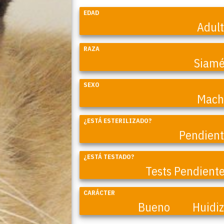
EDAD
Adul
RAZA
Siam
SEXO
Mach
¿ESTÁ ESTERILIZADO?
Coral
Pendien
¿ESTÁ TESTADO?
Tests Pendient
CARÁCTER
Bueno
Huidi