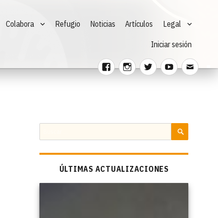
Colabora
Refugio
Noticias
Artículos
Legal
Iniciar sesión
Facebook
Instagram
Twitter
Youtube
Corre
electr
Buscar
por:
BUSCAR
ÚLTIMAS ACTUALIZACIONES