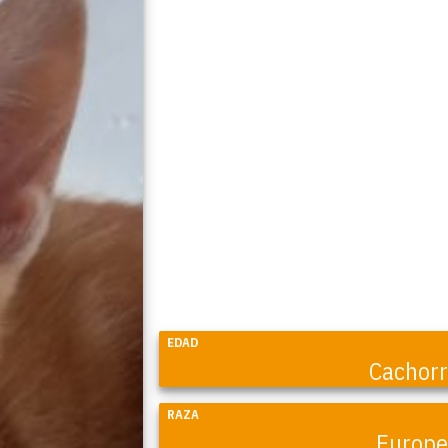
EDAD
Cachor
Coral
RAZA
Europ