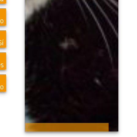
o
Sí
es
so