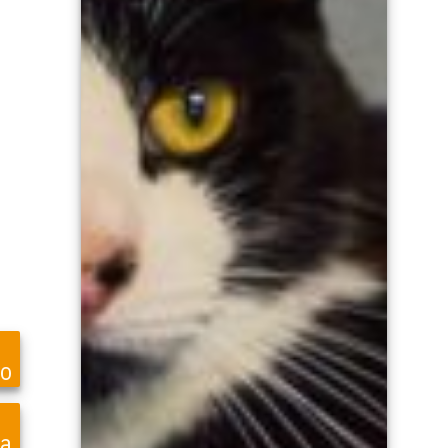
ro
ea