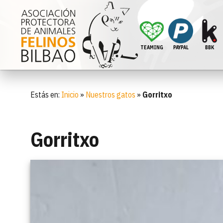
TEAMING
PAYPAL
BBK
Estás en:
Inicio
»
Nuestros gatos
»
Gorritxo
Gorritxo