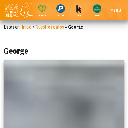
MENÚ
TEAMING
PAYPAL
BBK
RURAL
Estás en:
Inicio
»
Nuestros gatos
»
George
George