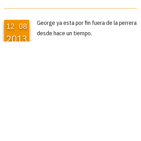
George ya esta por fin fuera de la perrera
12
08
desde hace un tiempo.
2013
Se ha recuperado muy bien de la delgadez que tenía
debido a las diarreas y ha sido retestado de inmuno y
leucemia dando negativo.
Con otros gatos se lleva estupendamente y la buena
noticia es que ahora esta acogido, pero después de
casi 2 años en la perrera ya va siendo hora que
encuentre su hogar definitivo…