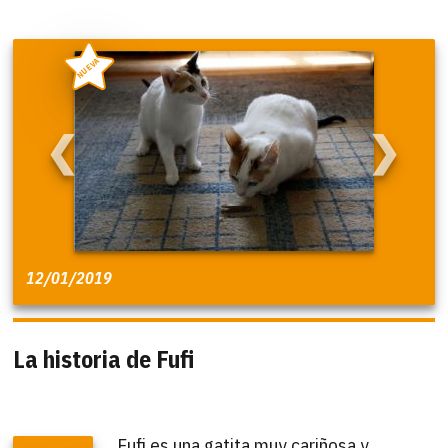
NUEVA
❮
❯
12/01/2019
La historia de Fufi
Fufi es una gatita muy cariñosa y