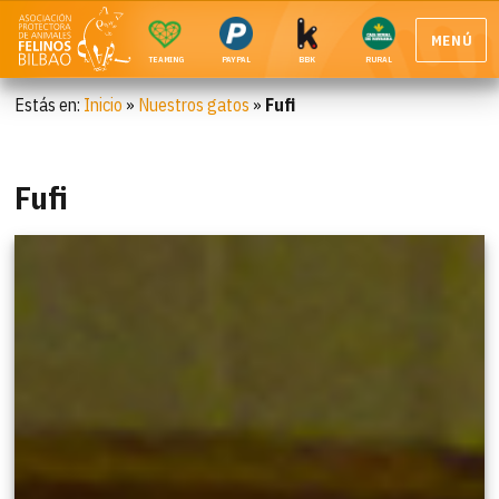
MENÚ
TEAMING
PAYPAL
BBK
RURAL
Estás en:
Inicio
»
Nuestros gatos
»
Fufi
Fufi