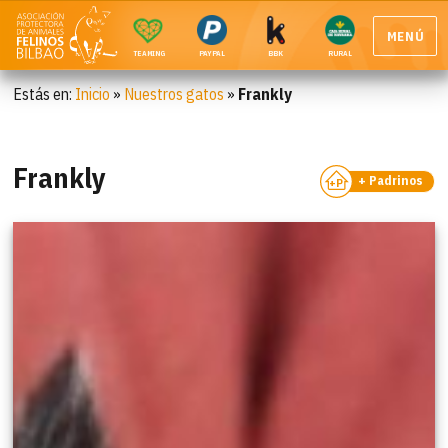
MENÚ
TEAMING
PAYPAL
BBK
RURAL
Estás en:
Inicio
»
Nuestros gatos
»
Frankly
Frankly
+ Padrinos
+P