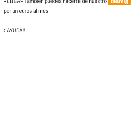
«EBBA» También puedes hacerte de nuestro
teamig
por un euros al mes.
¡¡AYUDA!!
B
Buscar
por:
ÚLTIMAS ACTUALIZACIONES