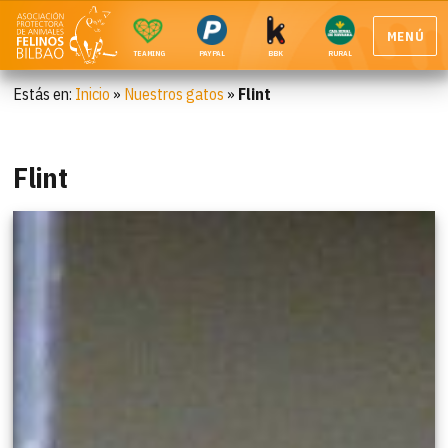
MENÚ
TEAMING
PAYPAL
BBK
RURAL
Estás en:
Inicio
»
Nuestros gatos
»
Flint
Flint