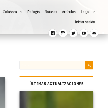
Colabora
Refugio
Noticias
Artículos
Legal
Iniciar sesión
Facebook
Instagram
Twitter
Youtube
Corre
electr
Buscar
por:
BUSCAR
ÚLTIMAS ACTUALIZACIONES