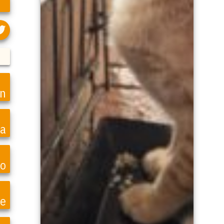
en
ea
o
te