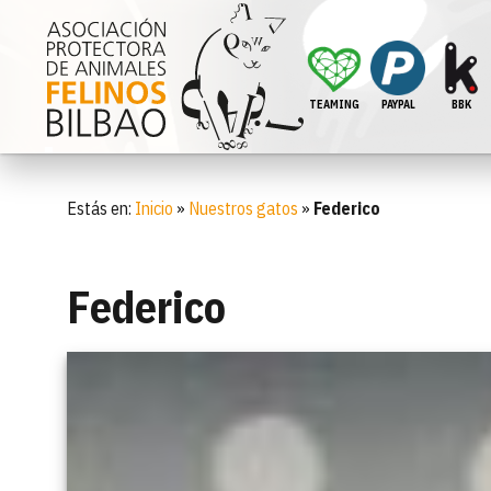
TEAMING
PAYPAL
BBK
Estás en:
Inicio
»
Nuestros gatos
»
Federico
Federico