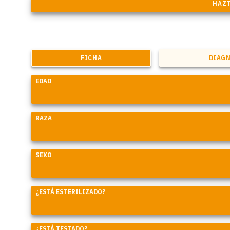
FICHA
DIAG
EDAD
RAZA
SEXO
¿ESTÁ ESTERILIZADO?
¿ESTÁ TESTADO?