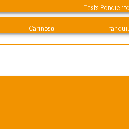
Tests Pendient
Martha.
Cariñoso
Tranqui