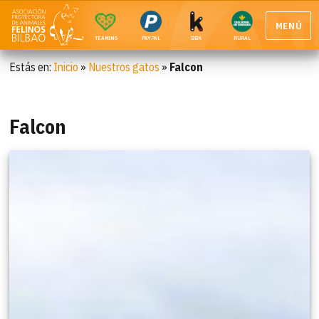
MENÚ
TEAMING
PAYPAL
BBK
RURAL
Estás en:
Inicio
»
Nuestros gatos
»
Falcon
Falcon