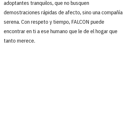
adoptantes tranquilos, que no busquen
demostraciones rápidas de afecto, sino una compañía
serena. Con respeto y tiempo, FALCON puede
encontrar en ti a ese humano que le de el hogar que
tanto merece.
FALCON es un gato confiado que se ha
23
06
adaptado muy bien a su nuevo entorno.
2025
Ha tenido alguna diferencia con algún
gato pero nada extraño cuando llega alguien nuevo.