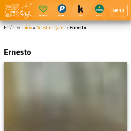
MENÚ
TEAMING
PAYPAL
BBK
RURAL
Estás en:
Inicio
»
Nuestros gatos
»
Ernesto
Ernesto