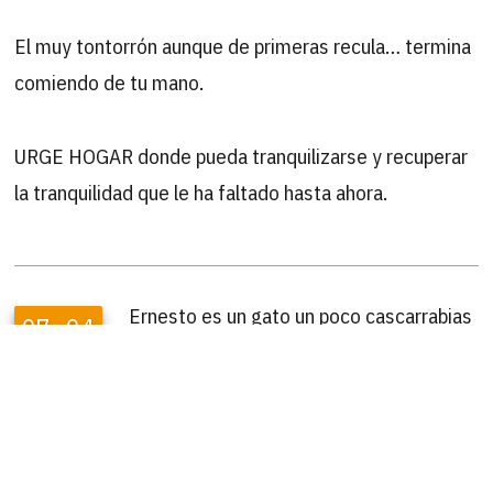
El muy tontorrón aunque de primeras recula… termina
comiendo de tu mano.
URGE HOGAR donde pueda tranquilizarse y recuperar
la tranquilidad que le ha faltado hasta ahora.
Ernesto es un gato un poco cascarrabias
07
04
pero simpático. El te pide comida, se
2013
sienta, te chupetea y luego pasa a
bufarte y lanzarte la zarpa. Quizás en una casa, sin
estar encerrado su carácter mejoraría… espera su