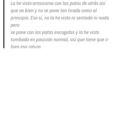
La he visto arrascarse con las patas de atrás así
que va bien y no se pone tan tirada como al
principio. Eso sí, no la he visto ni sentada ni nada
pero
se pone con las patas encogidas y la he visto
tumbada en posición normal, así que tiene que ir
bien esa rotura.
Cuando estás con ella no se mueve así que voy a
poner la videocámara a grabar para ver cómo se
mueve. El pis y cacas lo hace en el arenero y lo
rasca así que controla
Otra mala noticia, Eire nos ha dejado. La
11
04