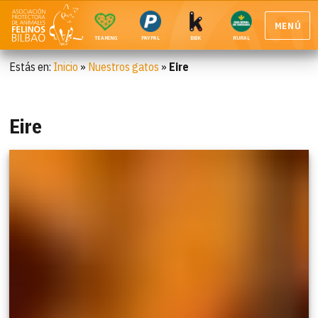
MENÚ
TEAMING
PAYPAL
BBK
RURAL
Estás en:
Inicio
»
Nuestros gatos
»
Eire
Eire