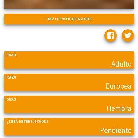
EDAD
Adulto
RAZA
Europea
SEXO
Hembra
¿ESTÁ ESTERILIZADO?
Pendiente