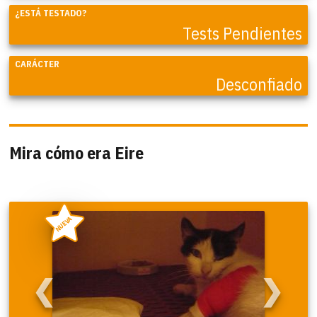
¿ESTÁ TESTADO?
Tests Pendientes
CARÁCTER
Desconfiado
Mira cómo era Eire
NUEVA
❮
❯