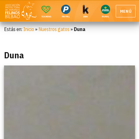
MENÚ
TEAMING
PAYPAL
BBK
RURAL
Estás en:
Inicio
»
Nuestros gatos
»
Duna
Duna