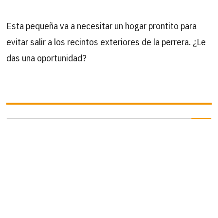
Esta pequeña va a necesitar un hogar prontito para
evitar salir a los recintos exteriores de la perrera. ¿Le
das una oportunidad?
B
Buscar
por:
ÚLTIMAS ACTUALIZACIONES