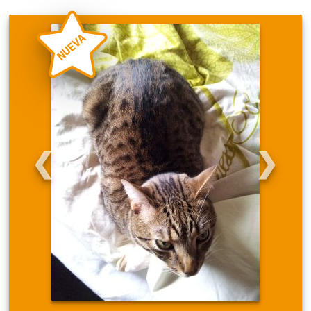
NUEVA
❮
❯