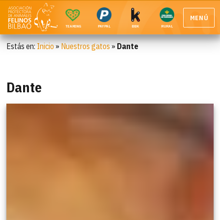
MENÚ
TEAMING
PAYPAL
BBK
RURAL
Estás en:
Inicio
»
Nuestros gatos
»
Dante
Dante