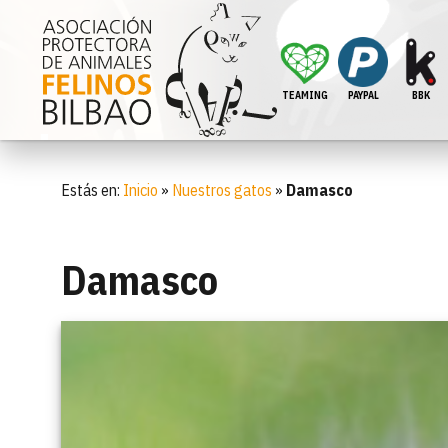
TEAMING
PAYPAL
BBK
Estás en:
Inicio
»
Nuestros gatos
»
Damasco
Damasco