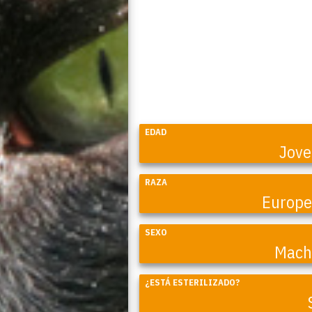
EDAD
Jov
RAZA
Europ
SEXO
Mach
¿ESTÁ ESTERILIZADO?