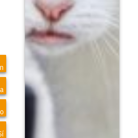
en
ea
o
Sí