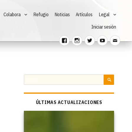
Colabora
Refugio
Noticias
Artículos
Legal
Iniciar sesión
Facebook
Instagram
Twitter
Youtube
Corre
electr
Buscar
por:
BUSCAR
ÚLTIMAS ACTUALIZACIONES