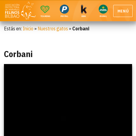
MENÚ
TEAMING
PAYPAL
BBK
RURAL
Estás en:
Inicio
»
Nuestros gatos
»
Corbani
Corbani