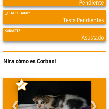
Pendiente
¿ESTÁ TESTADO?
Tests Pendientes
CARÁCTER
Asustado
Mira cómo es Corbani
NUEVA
❮
❯