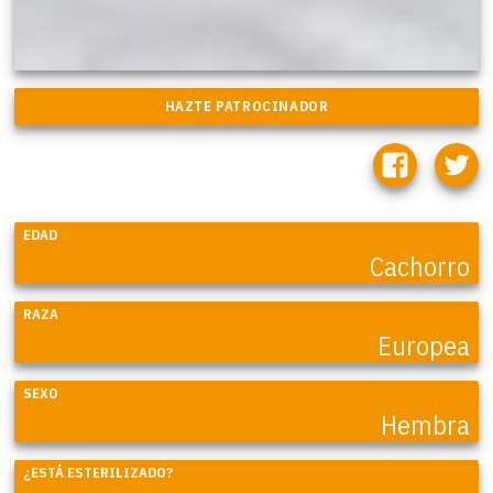
EDAD
Cachorro
RAZA
Europea
SEXO
Hembra
¿ESTÁ ESTERILIZADO?