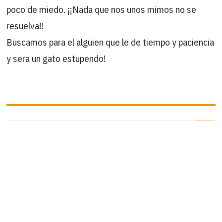
poco de miedo. ¡¡Nada que nos unos mimos no se
resuelva!!
Buscamos para el alguien que le de tiempo y paciencia
y sera un gato estupendo!
B
Buscar
por:
ÚLTIMAS ACTUALIZACIONES