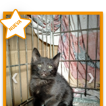
NUEVA
❮
❯