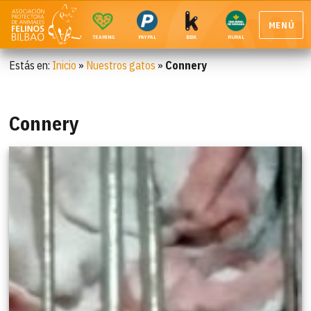
MENÚ
TEAMING
PAYPAL
BBK
RURAL
Estás en:
Inicio
»
Nuestros gatos
»
Connery
Connery