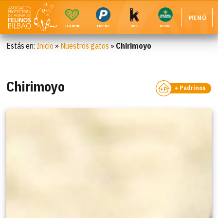
MENÚ
TEAMING
PAYPAL
BBK
RURAL
Estás en:
Inicio
»
Nuestros gatos
»
Chirimoyo
Chirimoyo
+ Padrinos
+P