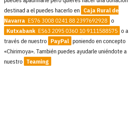
destinad a el puedes hacerlo en
Caja Rural de
Navarra
ES76 3008 0241 88 2397692928
o
Kutxabank
ES63 2095 0360 10 9111588575
o a
través de nuestro
PayPal
poniendo en concepto
«Chirimoya». También puedes ayudarle uniéndote a
nuestro
Teaming
¡¡Ayuda!!
CHIRIMOYO es simplemente es
05
08
ADORABLE. Se lleva muy bien con
2024
Marcelo, se ha puesto guapísimo