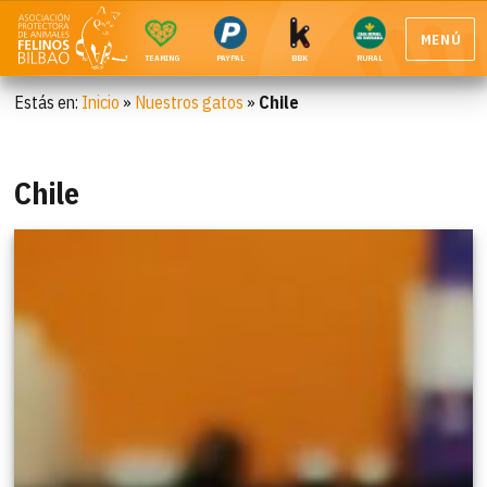
MENÚ
TEAMING
PAYPAL
BBK
RURAL
Estás en:
Inicio
»
Nuestros gatos
»
Chile
Chile