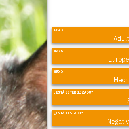
EDAD
Adul
RAZA
Europ
SEXO
Mach
¿ESTÁ ESTERILIZADO?
Coral
¿ESTÁ TESTADO?
Negati