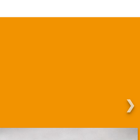
Martha.
❯