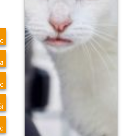
to
ea
o
Sí
vo