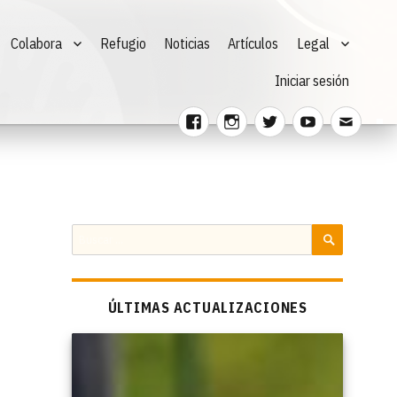
Colabora
Refugio
Noticias
Artículos
Legal
Iniciar sesión
Facebook
Instagram
Twitter
Youtube
Corre
electr
Buscar
por:
BUSCAR
ÚLTIMAS ACTUALIZACIONES