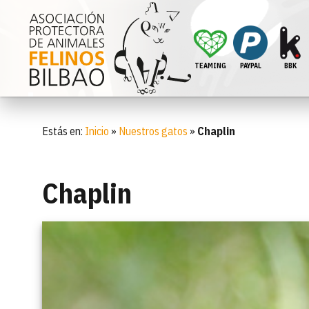
TEAMING
PAYPAL
BBK
Estás en:
Inicio
»
Nuestros gatos
»
Chaplin
Chaplin