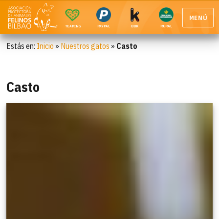
MENÚ
TEAMING
PAYPAL
BBK
RURAL
Estás en:
Inicio
»
Nuestros gatos
»
Casto
Casto