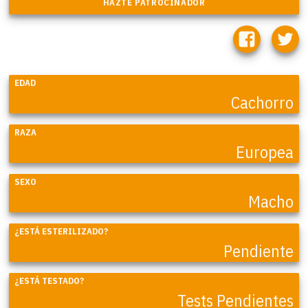
EDAD
Cachorro
RAZA
Europea
SEXO
Macho
¿ESTÁ ESTERILIZADO?
Pendiente
¿ESTÁ TESTADO?
Tests Pendientes