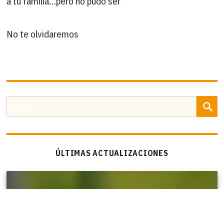
a tu familia…pero no pudo ser
No te olvidaremos
B
Buscar
por:
ÚLTIMAS ACTUALIZACIONES