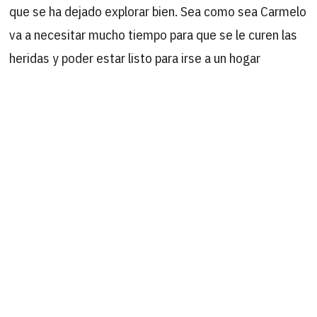
que se ha dejado explorar bien. Sea como sea Carmelo
va a necesitar mucho tiempo para que se le curen las
heridas y poder estar listo para irse a un hogar
definitivo.
Lo que Carmelo va a necesitar son PADRINOS que nos
ayuden con su ingreso, tratamientos y cirugías .
También podéis ayudarlo haciendo una donación
puntual en nuestra cuenta BBK ES63 – 2095 – 0360 –
10 – 9111588575, a través de Paypal a cuenta amiga
acogidas.felinosbilbao​@​gmail.com (poniendo en
ambos casos «Carmelo» en concepto) o haciéndoos
de nuestro Teaming por 1€ al mes. GRACIAS