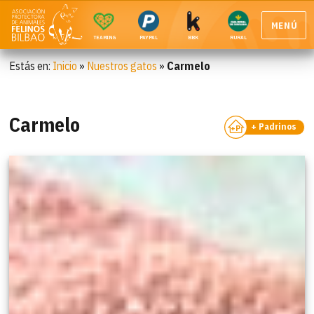
MENÚ
TEAMING
PAYPAL
BBK
RURAL
Estás en:
Inicio
»
Nuestros gatos
»
Carmelo
Carmelo
+ Padrinos
+P