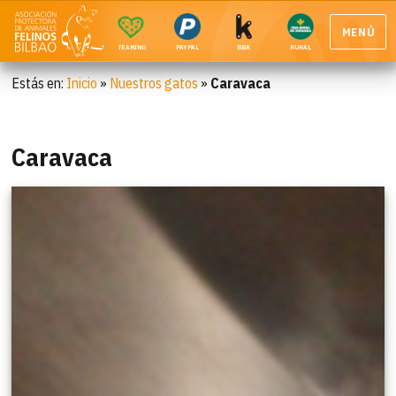
MENÚ
TEAMING
PAYPAL
BBK
RURAL
Estás en:
Inicio
»
Nuestros gatos
»
Caravaca
Caravaca