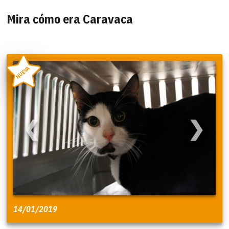
Mira cómo era Caravaca
NUEVA
❮
❯
14/01/2019