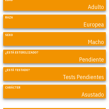
Adulto
RAZA
Europea
SEXO
Macho
¿ESTÁ ESTERILIZADO?
Pendiente
¿ESTÁ TESTADO?
Tests Pendientes
CARÁCTER
Asustado