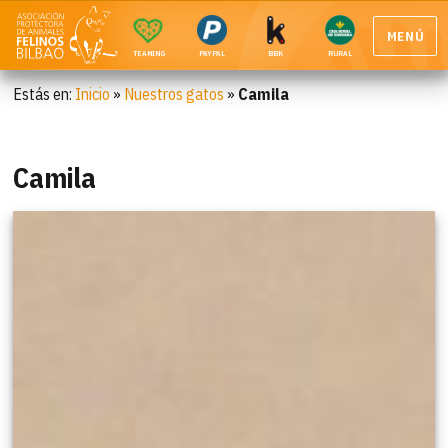
MENÚ
TEAMING
PAYPAL
BBK
RURAL
Estás en:
Inicio
»
Nuestros gatos
»
Camila
Camila