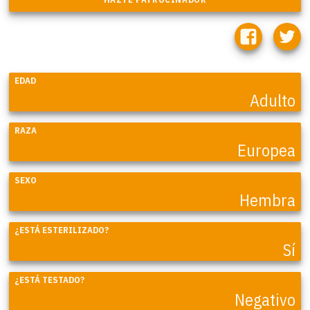
EDAD
Adulto
RAZA
Europea
SEXO
Hembra
¿ESTÁ ESTERILIZADO?
Sí
¿ESTÁ TESTADO?
Negativo