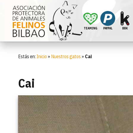
TEAMING
PAYPAL
BBK
Estás en:
Inicio
»
Nuestros gatos
»
Cai
Cai