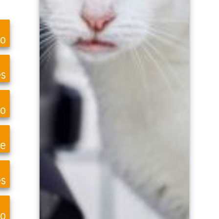
ro
es
o
te
es
so