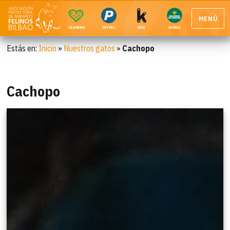
MENÚ
TEAMING
PAYPAL
BBK
RURAL
Estás en:
Inicio
»
Nuestros gatos
»
Cachopo
Cachopo