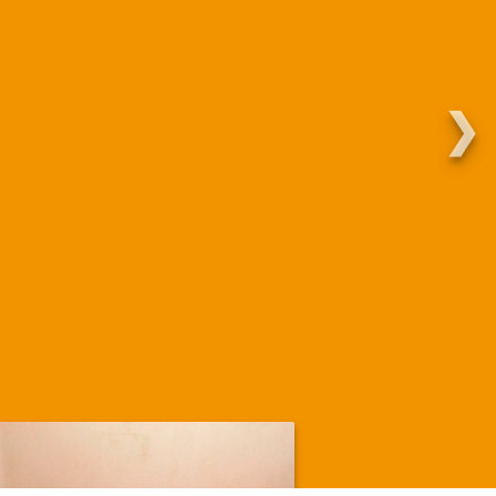
❯
Martha.