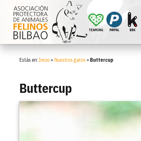
TEAMING
PAYPAL
BBK
Estás en:
Inicio
»
Nuestros gatos
»
Buttercup
Buttercup