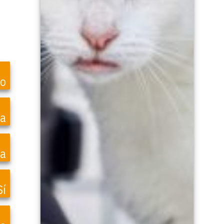
to
ea
a
Sí