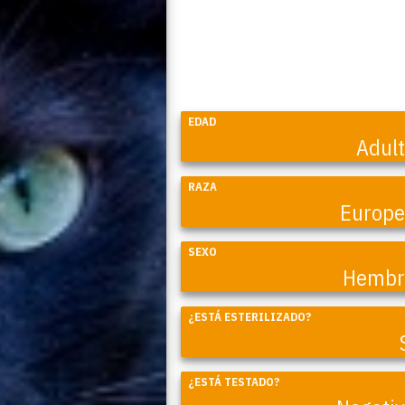
EDAD
Adul
RAZA
Europ
SEXO
Hembr
Coral
¿ESTÁ ESTERILIZADO?
¿ESTÁ TESTADO?