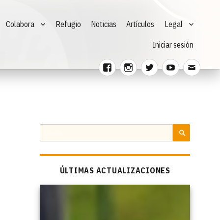
Colabora
Refugio
Noticias
Artículos
Legal
Iniciar sesión
Facebook
Instagram
Twitter
Youtube
Corre
electr
Buscar
por:
BUSCAR
ÚLTIMAS ACTUALIZACIONES