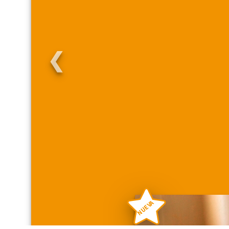
❮
NUEVA