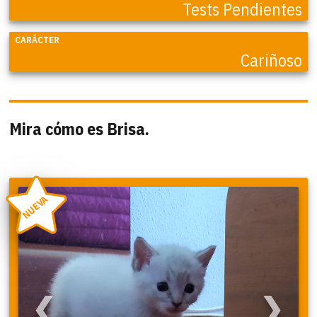
Tests Pendientes
CARÁCTER
Cariñoso
Mira cómo es Brisa.
NUEVA
❮
❯