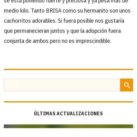
se está poniendo fuerte y preciosa y ya pesa más de
medio kilo. Tanto BRISA como su hermanito son unos
cachorritos adorables. Si fuera posible nos gustaría
que permanecieran juntos y que la adopción fuera
conjunta de ambos pero no es imprescindible.
B
Buscar
por:
ÚLTIMAS ACTUALIZACIONES