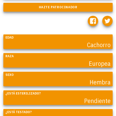
EDAD
Cachorro
RAZA
Europea
SEXO
Hembra
¿ESTÁ ESTERILIZADO?
Pendiente
¿ESTÁ TESTADO?