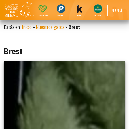
MENÚ
TEAMING
PAYPAL
BBK
RURAL
Estás en:
Inicio
»
Nuestros gatos
»
Brest
Brest