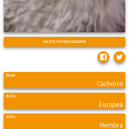
EDAD
Cachorro
RAZA
Europea
SEXO
Hembra