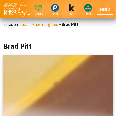
MENÚ
TEAMING
PAYPAL
BBK
RURAL
Estás en:
Inicio
»
Nuestros gatos
»
Brad Pitt
Brad Pitt