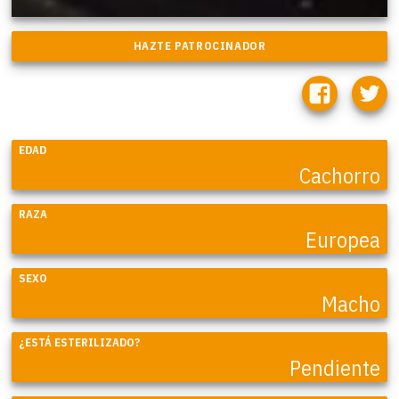
EDAD
Cachorro
RAZA
Europea
SEXO
Macho
¿ESTÁ ESTERILIZADO?
Pendiente