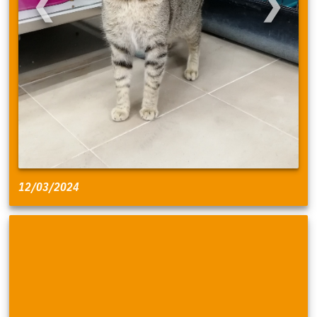
❮
❯
12/03/2024