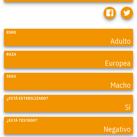
EDAD
Adulto
RAZA
Europea
SEXO
Macho
¿ESTÁ ESTERILIZADO?
Sí
¿ESTÁ TESTADO?
Negativo