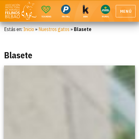
MENÚ
TEAMING
PAYPAL
BBK
RURAL
Estás en:
Inicio
»
Nuestros gatos
»
Blasete
Blasete