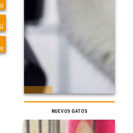
o
Sí
vo
NUEVOS GATOS