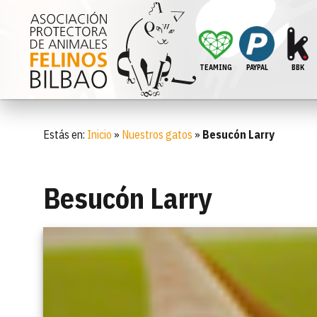
TEAMING
PAYPAL
BBK
Estás en:
Inicio
»
Nuestros gatos
»
Besucón Larry
Besucón Larry