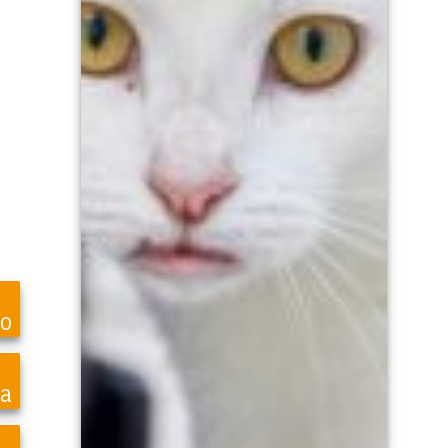
to
ea