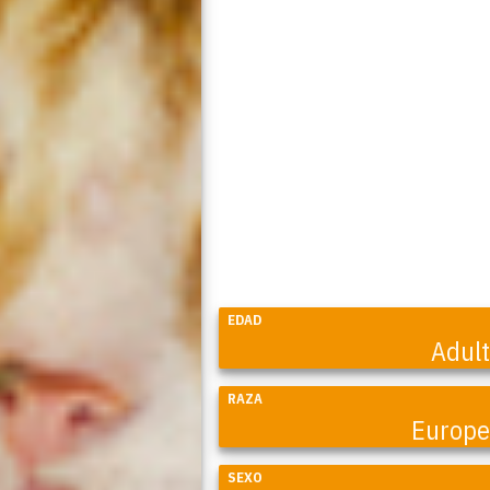
EDAD
Adul
RAZA
Europ
SEXO