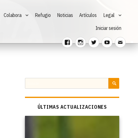
Colabora
Refugio
Noticias
Artículos
Legal
Iniciar sesión
Facebook
Instagram
Twitter
Youtube
Corre
electr
Buscar
por:
BUSCAR
ÚLTIMAS ACTUALIZACIONES