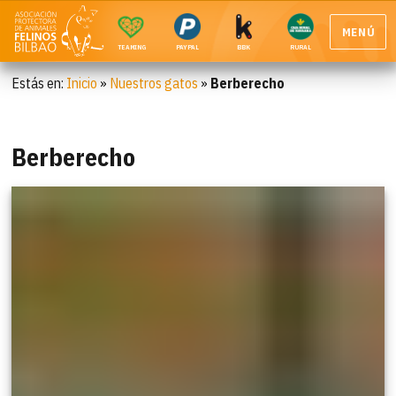
MENÚ
TEAMING
PAYPAL
BBK
RURAL
Estás en:
Inicio
»
Nuestros gatos
»
Berberecho
Berberecho