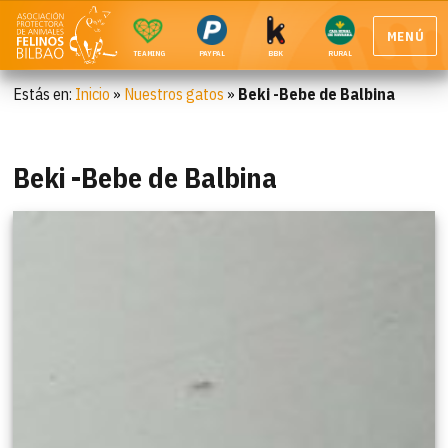
MENÚ
TEAMING
PAYPAL
BBK
RURAL
Estás en:
Inicio
»
Nuestros gatos
»
Beki -Bebe de Balbina
Beki -Bebe de Balbina