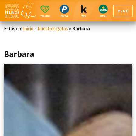
MENÚ
TEAMING
PAYPAL
BBK
RURAL
Estás en:
Inicio
»
Nuestros gatos
»
Barbara
Barbara