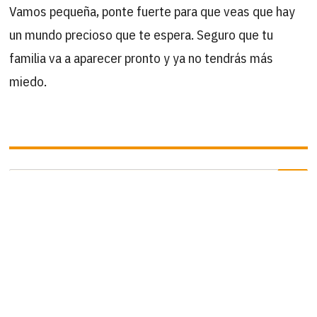
Vamos pequeña, ponte fuerte para que veas que hay
un mundo precioso que te espera. Seguro que tu
familia va a aparecer pronto y ya no tendrás más
miedo.
B
Buscar
por:
ÚLTIMAS ACTUALIZACIONES