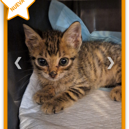
NUEVA
❮
❯