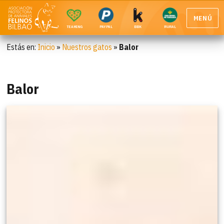
MENÚ
TEAMING
PAYPAL
BBK
RURAL
Estás en:
Inicio
»
Nuestros gatos
»
Balor
Balor