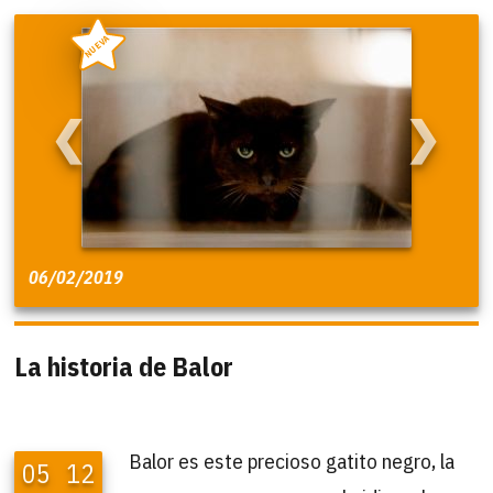
NUEVA
❮
❯
06/02/2019
La historia de Balor
Balor es este precioso gatito negro, la
05
12