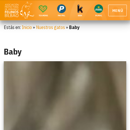
MENÚ
TEAMING
PAYPAL
BBK
RURAL
Estás en:
Inicio
»
Nuestros gatos
»
Baby
Baby