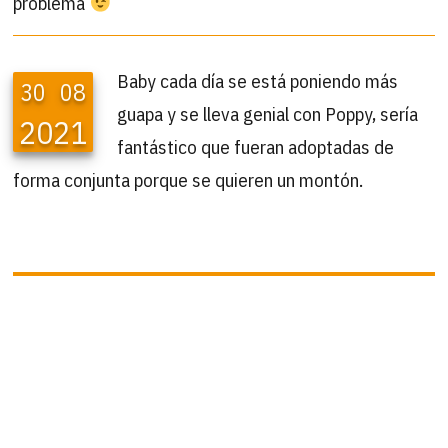
problema
Baby cada día se está poniendo más
30
08
guapa y se lleva genial con Poppy, sería
2021
fantástico que fueran adoptadas de
forma conjunta porque se quieren un montón.
B
Buscar
por:
ÚLTIMAS ACTUALIZACIONES