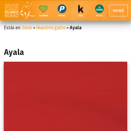
MENÚ
TEAMING
PAYPAL
BBK
RURAL
Estás en:
Inicio
»
Nuestros gatos
»
Ayala
Ayala