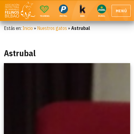
MENÚ
TEAMING
PAYPAL
BBK
RURAL
Estás en:
Inicio
»
Nuestros gatos
»
Astrubal
Astrubal