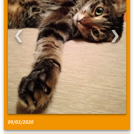
❮
❯
09/03/2020