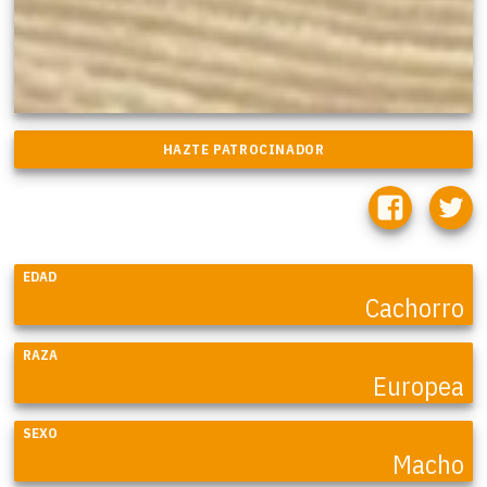
EDAD
Cachorro
RAZA
Europea
SEXO
Macho