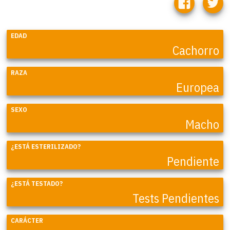
EDAD
Cachorro
RAZA
Europea
SEXO
Macho
¿ESTÁ ESTERILIZADO?
Pendiente
¿ESTÁ TESTADO?
Tests Pendientes
CARÁCTER