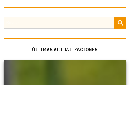
B
Buscar
por:
ÚLTIMAS ACTUALIZACIONES