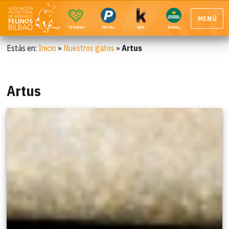
MENÚ
TEAMING
PAYPAL
BBK
RURAL
Estás en:
Inicio
»
Nuestros gatos
»
Artus
Artus